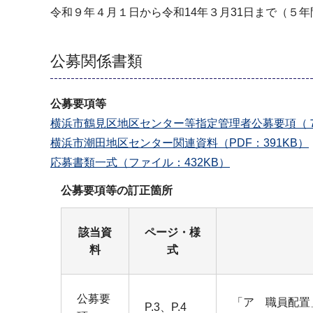
令和９年４月１日から令和14年３月31日まで（５年
公募関係書類
公募要項等
横浜市鶴見区地区センター等指定管理者公募要項（７施
横浜市潮田地区センター関連資料（PDF：391KB）
応募書類一式（ファイル：432KB）
公募要項等の訂正箇所
該当資
ページ・様
料
式
公募要
「ア 職員配置
P.3、P.4