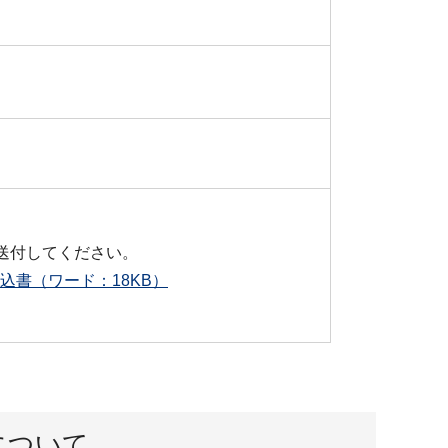
送付してください。
書（ワード：18KB）
について