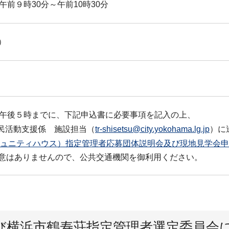
前９時30分～午前10時30分
）
）午後５時までに、下記申込書に必要事項を記入の上、
課区民活動支援係 施設担当（
tr-shisetsu@city.yokohama.lg.jp
）に
ミュニティハウス）指定管理者応募団体説明会及び現地見学会申込
意はありませんので、公共交通機関を御利用ください。
び横浜市鶴寿荘指定管理者選定委員会