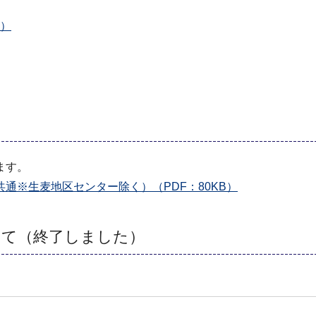
B）
ます。
通※生麦地区センター除く）（PDF：80KB）
いて（終了しました）