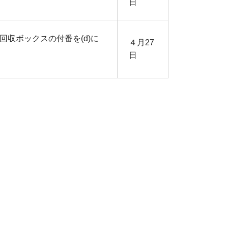
日
回収ボックスの付番を(d)に
４月27
日