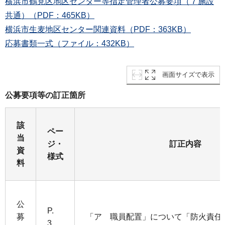
横浜市鶴見区地区センター等指定管理者公募要項（７施設
共通）（PDF：465KB）
横浜市生麦地区センター関連資料（PDF：363KB）
応募書類一式（ファイル：432KB）
画面サイズで表示
公募要項等の訂正箇所
該
ペー
当
ジ・
訂正内容
資
様式
料
公
P.
募
「ア 職員配置」について「防火責任
3、