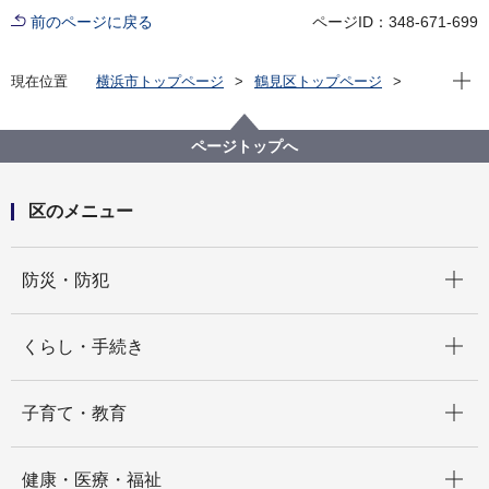
前のページに戻る
ページID：348-671-699
現在位
現在位置
横浜市トップページ
鶴見区トップページ
区政情報
指定管理者制度
地区センター等市民利用施設の指定管理者
各施設の指定管理者の公募・選定
ページトップへ
地区センターの指定管理者の選定
令和８年度 生麦地区センターの指定管理者の選定につ
いて
区のメニュー
開く
防災・防犯
開く
くらし・手続き
開く
子育て・教育
開く
健康・医療・福祉