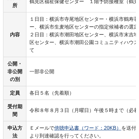
鶴見区福祉保健センター １階予防接種室（鶴見
所
１日目：横浜市寺尾地区センター・横浜市鶴寿荘
ー、横浜市生麦地区センターの指定候補者の選定
内容
２日目：横浜市潮田地区センター、横浜市末吉地
区センター、横浜市潮田公園コミュニティハウス
て
公開・
非公開
一部非公開
の別
定員
各日５名（先着順）
受付期
令和８年８月３日（月曜日）午後５時まで（必着
間
申込方
Ｅメールで
傍聴申込書（ワード：20KB）
を送付
法
より到達確認を行ってください。