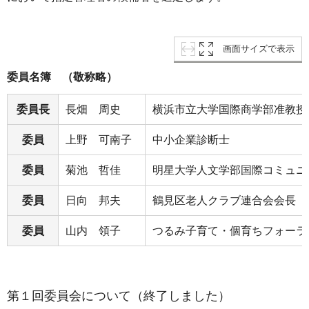
画面サイズで表示
委員名簿 （敬称略）
委員長
長畑 周史
横浜市立大学国際商学部准教授
委員
上野 可南子
中小企業診断士
委員
菊池 哲佳
明星大学人文学部国際コミュニ
委員
日向 邦夫
鶴見区老人クラブ連合会会長
委員
山内 領子
つるみ子育て・個育ちフォーラ
第１回委員会について（終了しました）