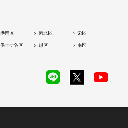
港南区
港北区
栄区
保土ケ谷区
緑区
南区