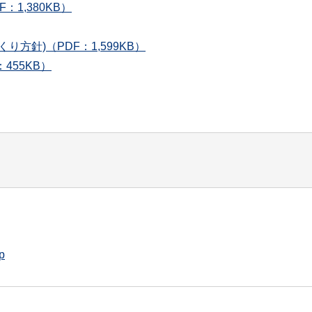
1,380KB）
方針)（PDF：1,599KB）
455KB）
p