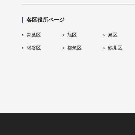
各区役所ページ
青葉区
旭区
泉区
瀬谷区
都筑区
鶴見区