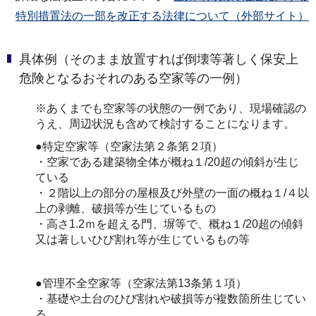
特別措置法の一部を改正する法律について（外部サイト）
具体例（そのまま放置すれば倒壊等著しく保安上
危険となるおそれのある空家等の一例）
※あくまでも空家等の状態の一例であり、現場確認の
うえ、周辺状況も含めて検討することになります。
●特定空家等（空家法第２条第２項）
・空家である建築物全体が概ね１/20超の傾斜が生じ
ている
・２階以上の部分の屋根及び外壁の一面の概ね１/４以
上の剥離、破損等が生じているもの
・高さ1.2ｍを超える門、塀等で、概ね１/20超の傾斜
又は著しいひび割れ等が生じているもの等
●管理不全空家等（空家法第13条第１項）
・基礎や土台のひび割れや破損等が複数箇所生じてい
る