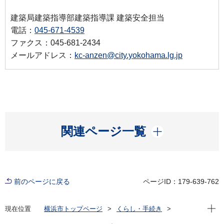
建築局建築指導部建築指導課 建築安全担当
電話：
045-671-4539
ファクス：045-681-2434
メールアドレス：
kc-anzen@city.yokohama.lg.jp
開く
関連ページ一覧
前のページに戻る
ページID：179-639-762
現在位
現在位置
横浜市トップページ
くらし・手続き
住まい・暮らし
住宅