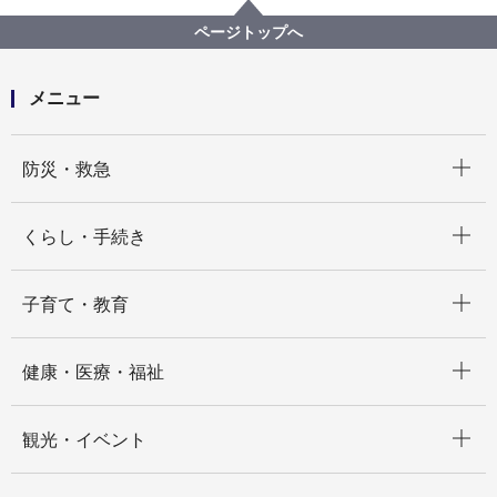
住宅に関する各種支援制度等
空家対策
横浜市の空家等対策について
ページトップへ
メニュー
開く
防災・救急
開く
くらし・手続き
開く
子育て・教育
開く
健康・医療・福祉
開く
観光・イベント
開く