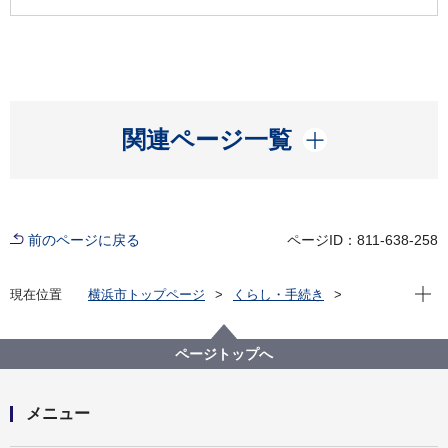
開く
関連ページ一覧
前のページに戻る
ページID：811-638-258
現在位
現在位置
横浜市トップページ
くらし・手続き
住まい・暮らし
ごみ・リサイクル
ごみと資源の分け方・出し方
【2025年12月から】小型充電式電池（リチウムイオン
ページトップへ
電池等）の収集を開始しています!
メニュー