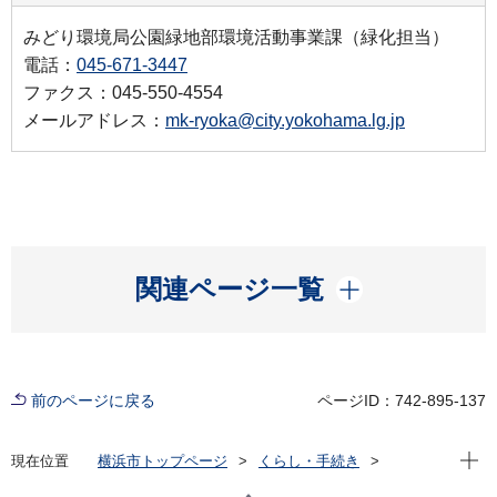
みどり環境局公園緑地部環境活動事業課（緑化担当）
電話：
045-671-3447
ファクス：045-550-4554
メールアドレス：
mk-ryoka@city.yokohama.lg.jp
開く
関連ページ一覧
前のページに戻る
ページID：742-895-137
現在位
現在位置
横浜市トップページ
くらし・手続き
まちづくり・環境
みどり・公園