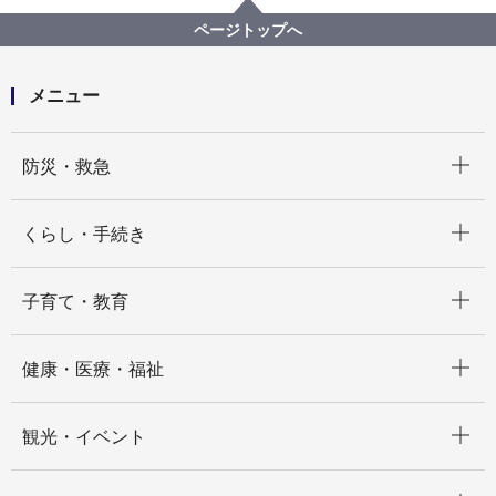
横浜みどりアップ計画
計画の柱３「市民が実感できる緑や花をつくる」
ページトップへ
基準以上の緑化に対する固定資産税等の軽減措置のご
案内
メニュー
開く
防災・救急
開く
くらし・手続き
開く
子育て・教育
開く
健康・医療・福祉
開く
観光・イベント
開く