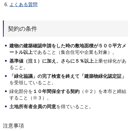
よくある質問
契約の条件
建物の建築確認申請をした時の敷地面積が５００平方メ
ートル以上
であること（集合住宅や企業も対象）。
基準値（注１）に加え、さらに５％以上
上乗せ緑化があ
ること。
「緑化協議」の完了検査を終えて「建築物緑化認定証」
を受領していること。
緑化部分を
１０年間保全する契約
（※２）を本市と締結
すること（※３）。
土地所有者全員の同意
を得ていること。
注意事項