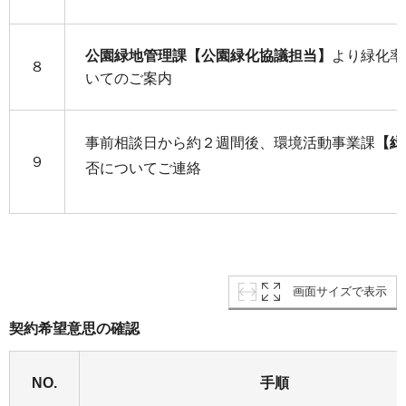
公園緑地管理課【公園緑化協議担当】
より緑化率
８
いてのご案内
事前相談日から約２週間後、環境活動事業課
【緑
９
否についてご連絡
画面サイズで表示
契約希望意思の確認
NO.
手順