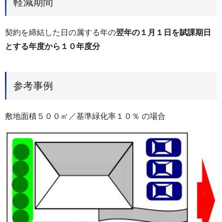
軽減期間
契約を締結した日の属する年の
翌年の１月１日を賦課期日
とする年度から１０年度分
参考事例
敷地面積５００㎡／基準緑化率１０％ の場合