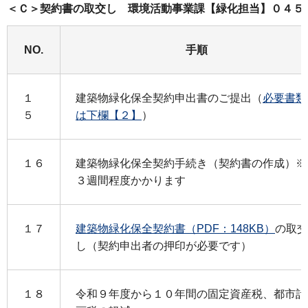
＜Ｃ＞契約書の取交し 環境活動事業課【緑化担当】０４５
NO.
手順
１
建築物緑化保全契約申出書のご提出（
必要書類
５
は下欄【２】
）
１６
建築物緑化保全契約手続き（契約書の作成）※
３週間程度かかります
１７
建築物緑化保全契約書（PDF：148KB）
の取交
し（契約申出者の押印が必要です）
１８
令和９年度から１０年間の固定資産税、都市計