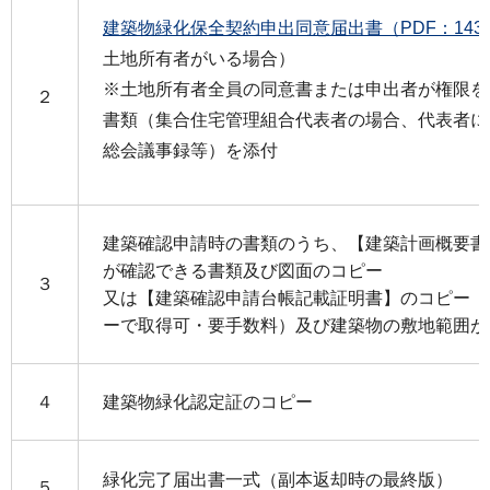
建築物緑化保全契約申出同意届出書（PDF：143
土地所有者がいる場合）
※土地所有者全員の同意書または申出者が権限を
２
書類（集合住宅管理組合代表者の場合、代表者に
総会議事録等）を添付
建築確認申請時の書類のうち、【建築計画概要書
が確認できる書類及び図面のコピー
３
又は【建築確認申請台帳記載証明書】のコピー（
ーで取得可・要手数料）及び建築物の敷地範囲が
４
建築物緑化認定証のコピー
緑化完了届出書一式（副本返却時の最終版） 
５