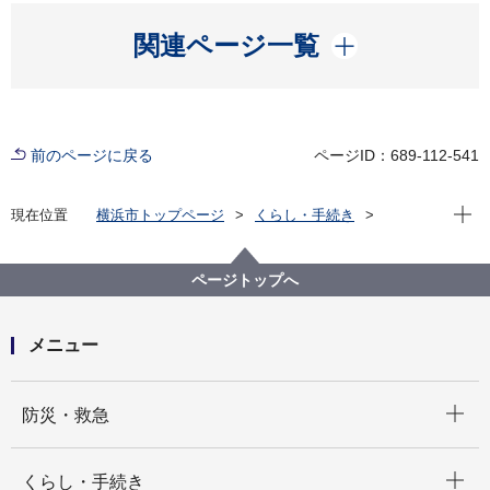
開く
関連ページ一覧
前のページに戻る
ページID：689-112-541
現在位
現在位置
横浜市トップページ
くらし・手続き
戸籍・税・保険
税金
横浜市の市税
個人の市民税・県民税
個人の市民税・県民税（詳細）
納税の方法
ページトップへ
メニュー
開く
防災・救急
開く
くらし・手続き