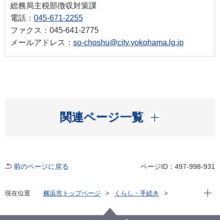
総務局主税部徴収対策課
電話：
045-671-2255
ファクス：045-641-2775
メールアドレス：
so-choshu@city.yokohama.lg.jp
開く
関連ページ一覧
前のページに戻る
ページID：497-998-931
現在位
現在位置
横浜市トップページ
くらし・手続き
戸籍・税・保険
税金
市税の納付・相談
市税納期カレンダー
令和８年度 市税納期カレンダー