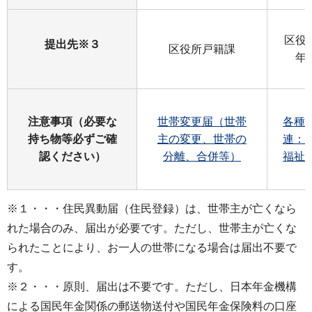
区役
提出先※３
区役所戸籍課
年
注意事項（必要な
世帯変更届（世帯
各種
持ち物等必ずご確
主の変更、世帯の
連：
認ください）
分離、合併等）
福祉
※１・・・住民異動届（住民登録）は、世帯主が亡くなら
れた場合のみ、届出が必要です。ただし、世帯主が亡くな
られたことにより、お一人の世帯になる場合は届出不要で
す。
※２・・・原則、届出は不要です。ただし、日本年金機構
による国民年金関係の郵送物送付や国民年金保険料の口座