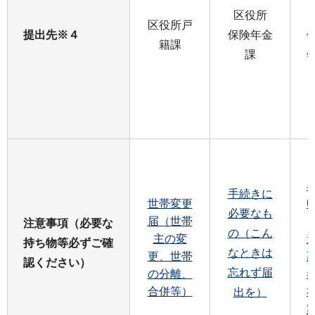
区役所
区役所戸
提出先※４
保険年金
籍課
課
手続きに
世帯変更
必要なも
届（世帯
注意事項（必要な
の（こん
主の変
持ち物等必ずご確
なときは
更、世帯
認ください）
忘れず届
の分離、
合併等）
出を）