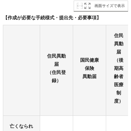
画面サイズで表示
【作成が必要な手続様式・提出先・必要事項】
住民
異動
届
住民異動
国民健康
（後
届
保険
期高
（住民登
異動届
齢者
録）
医療
制
度）
亡くなられ