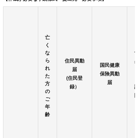
亡
く
な
ら
住民異動
国民健康
れ
届
保険異動
た
(住民登
届
方
録）
の
ご
年
齢