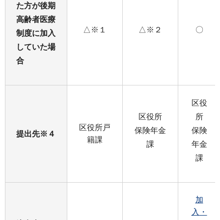
た方が後期
高齢者医療
△※１
△※２
〇
制度に加入
していた場
合
区役
区役所
所
区役所戸
保険年金
保険
提出先※４
籍課
課
年金
課
加
入・