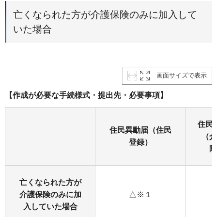
亡くなられた方が介護保険のみに加入して
いた場合
画面サイズで表示
【作成が必要な手続様式・提出先・必要事項】
住民
住民異動届（住民
（介
登録）
険
亡くなられた方が
介護保険のみに加
△※１
入していた場合