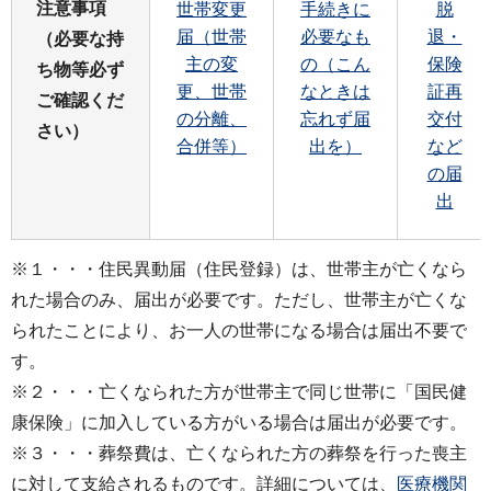
注意事項
世帯変更
手続きに
脱
届（世帯
必要なも
退・
（必要な持
主の変
の（こん
保険
ち物等必ず
更、世帯
なときは
証再
ご確認くだ
の分離、
忘れず届
交付
さい）
合併等）
出を）
など
の届
出
※１・・・住民異動届（住民登録）は、世帯主が亡くなら
れた場合のみ、届出が必要です。ただし、世帯主が亡くな
られたことにより、お一人の世帯になる場合は届出不要で
す。
※２・・・亡くなられた方が世帯主で同じ世帯に「国民健
康保険」に加入している方がいる場合は届出が必要です。
※３・・・葬祭費は、亡くなられた方の葬祭を行った喪主
に対して支給されるものです。詳細については、
医療機関