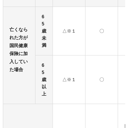
6
5
亡くなら
歳
△※１
〇
れた方が
未
満
国民健康
保険に加
入してい
6
た場合
5
歳
△※１
〇
以
上