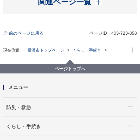
関連ページ一覧
前のページに戻る
ページID：403-723-858
現在位
現在位置
横浜市トップページ
くらし・手続き
戸籍・税・保険
届出・証明（戸籍・住民票など）
窓口サービス向上の取組
ページトップへ
利用数の多いお悔やみ（亡くなられたとき）手続様式
ダウンロードについて
メニュー
開く
防災・救急
開く
くらし・手続き
開く