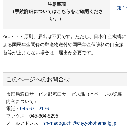
注意事項
第１
（手続詳細についてはこちらをご確認くださ
い。）
※1・・・原則、届出は不要です。ただし、日本年金機構に
よる国民年金関係の郵送物送付や国民年金保険料の口座振
替等が止まらない場合は、届出が必要です。
このページへのお問合せ
市民局窓口サービス部窓口サービス課（本ページの記載
内容について）
電話：
045-671-2176
ファクス：045-664-5295
メールアドレス：
sh-madoguchi@city.yokohama.lg.jp