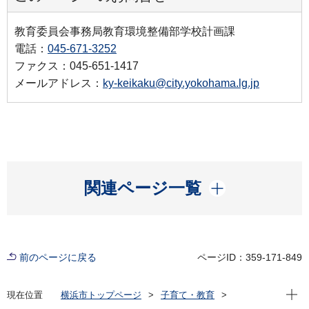
教育委員会事務局教育環境整備部学校計画課
電話：
045-671-3252
ファクス：045-651-1417
メールアドレス：
ky-keikaku@city.yokohama.lg.jp
開く
関連ページ一覧
前のページに戻る
ページID：359-171-849
現在位
現在位置
横浜市トップページ
子育て・教育
学校・教育
教育に関する施策・取組