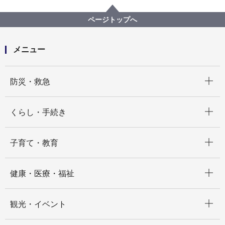
学校施設
学校施設の長寿命化計画（学校保全・更新計画）
ページトップへ
メニュー
開く
防災・救急
開く
くらし・手続き
開く
子育て・教育
開く
健康・医療・福祉
開く
観光・イベント