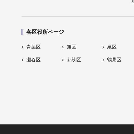
各区役所ページ
青葉区
旭区
泉区
瀬谷区
都筑区
鶴見区