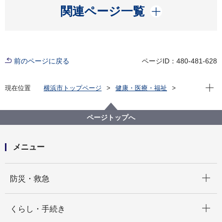
開く
関連ページ一覧
前のページに戻る
ページID：480-481-628
現在位
現在位置
横浜市トップページ
健康・医療・福祉
福祉・介護
高齢者福祉・介護
介護保険以外のサービス
ヨコハマあんしん登録（情報登録事業）
ページトップへ
メニュー
開く
防災・救急
開く
くらし・手続き