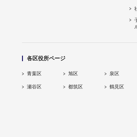
各区役所ページ
青葉区
旭区
泉区
瀬谷区
都筑区
鶴見区