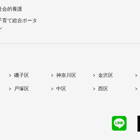
社会的養護
子育て総合ポータ
ル
磯子区
神奈川区
金沢区
戸塚区
中区
西区