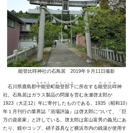
能登比咩神社の石鳥居 2019年９月11日撮影
なかのと
のとべしも
のとひめ
石川県鹿島郡
中能登
町
能登部下
に所在する
能登比咩
神
社。石鳥居はガラス製品の問屋を営む永瀬啓太郎が
1923（大正12）年に寄付したものである。1935（昭和10）
年１月刊行の業界誌『浴場評論』は啓太郎について、「巨
万の資産家」と評している。啓太郎は富山富男の義兄にあ
たり、鏡やコップ、硝子器具など横浜市内の銭湯が使用す