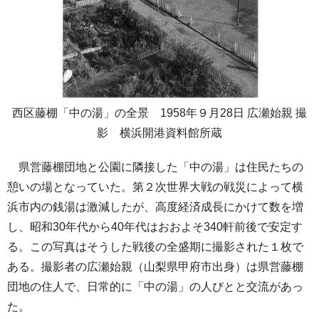
西区藤棚「中の湯」の全景 1958年９月28日 広瀬始親 撮
影 横浜開港資料館所蔵
県営藤棚団地と公園に隣接した「中の湯」は住民たちの
憩いの場となっていた。第２次世界大戦の戦災によって横
浜市内の銭湯は激減したが、高度経済成長にかけて数を増
し、昭和30年代から40年代はおおよそ340軒前後で安定す
る。この写真はそうした戦後の全盛期に撮影された１枚で
ある。撮影者の広瀬始親（山梨県甲府市出身）は県営藤棚
団地の住人で、日常的に「中の湯」の人びとと交流があっ
た。