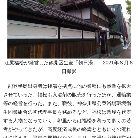
江尻福松が経営した鶴見区生麦「朝日湯」 2021年８月６
日撮影
能登半島出身者は銭湯を拠点に他の業種にも事業を拡大
させていった。福松も入浴剤の販売を行ったほか、運輸業
等の経営を行った。また、戦後、神奈川県公衆浴場環境衛
生同業組合の初代理事長を務めるなど、福松は業界を代表
する人物となっていく。郷里からは福松を慕って多くの若
者がやってきたが、高度経済成長の終焉とともにその流れ
は途絶える。設備の機械化などもあり、銭湯は家族経営が