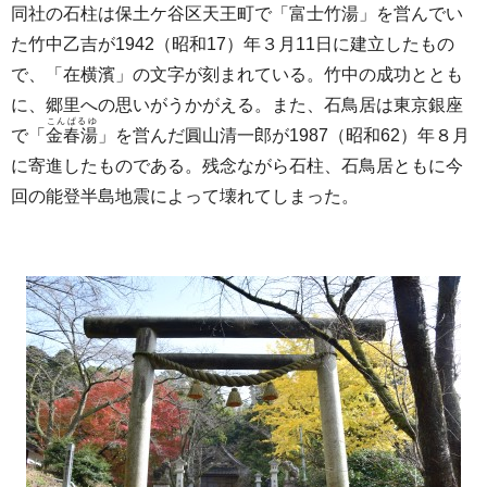
同社の石柱は保土ケ谷区天王町で「富士竹湯」を営んでい
た竹中乙吉が1942（昭和17）年３月11日に建立したもの
で、「在横濱」の文字が刻まれている。竹中の成功ととも
に、郷里への思いがうかがえる。また、石鳥居は東京銀座
こんぱるゆ
で「
金春湯
」を営んだ圓山清一郎が1987（昭和62）年８月
に寄進したものである。残念ながら石柱、石鳥居ともに今
回の能登半島地震によって壊れてしまった。