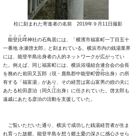
柱に刻まれた寄進者の名前 2019年９月11日撮影
のとひめ
能登比咩
神社の石鳥居には、「横濱市福富町一丁目五十
一番地 永瀬啓太郎」と刻まれている。横浜市内の銭湯業界
には、能登半島出身者の人的ネットワークが広がってい
た。例えば、同じ福富町には、横浜浴場組合連合会の会長
そね
を務めた前田又五郎（現・鹿島郡中能登町
曽祢
出身）の所
有する「福富湯」があり、その経営は富山富男の姪の夫に
くえ
あたる松田彦治（同
久江
出身）に任されていた。啓太郎も
遠戚にあたる彦治の活動を支援していた。
ご覧いただいた通り、横浜で成功した銭湯経営者が生ま
れ育った故郷、能登半島を想う郷土愛の深さに感心させら