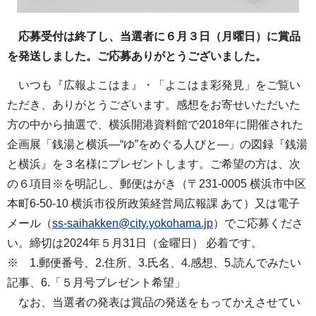
応募受付は終了し、当選者に６月３日（月曜日）に賞品
を発送しました。ご応募ありがとうございました。
いつも『広報よこはま』・「よこはま彩発見」をご覧い
ただき、ありがとうございます。感想をお寄せいただいた
方の中から抽選で、横浜開港資料館で2018年に開催された
企画展「銭湯と横浜―“ゆ”をめぐる人びと―」の図録『銭湯
と横浜』を３名様にプレゼントします。ご希望の方は、次
の６項目※を明記し、郵便はがき（〒231-0005 横浜市中区
本町6-50-10 横浜市役所政策経営局広報課 あて）又は電子
メール（
ss-saihakken@city.yokohama.jp
）でご応募くださ
い。締切は2024年５月31日（金曜日） 必着です。
※ 1.郵便番号、2.住所、3.氏名、4.感想、5.読んでみたい
記事、6.「５月号プレゼント希望」
なお、当選者の発表は賞品の発送をもってかえさせてい