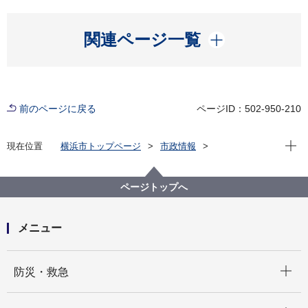
開く
関連ページ一覧
前のページに戻る
ページID：502-950-210
現在位
現在位置
横浜市トップページ
市政情報
広報・広聴・報道
広報・刊行物
広報印刷物
広報よこはま
広報よこはま市版
よこはま彩発見
ページトップへ
2024年５月号 能登半島と横浜
メニュー
開く
防災・救急
開く