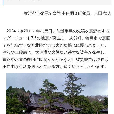
横浜都市発展記念館 主任調査研究員 吉田 律人
2024（令和６）年の元日、能登半島の先端を震源とする
マグニチュード7.6の地震が発生し、志賀町、輪島市で震度
７を記録するなど北陸地方は大きな揺れに襲われました。
津波や土砂崩れ、大規模な火災など甚大な被害が発生し、
道路や水道の復旧に時間がかかるなど、被災地では現在も
不自由な生活を送られている方が多くいらっしゃいます。