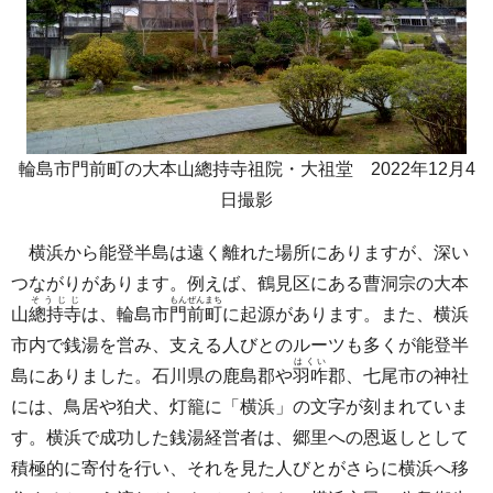
輪島市門前町の大本山總持寺祖院・大祖堂 2022年12月4
日撮影
横浜から能登半島は遠く離れた場所にありますが、深い
つながりがあります。例えば、鶴見区にある曹洞宗の大本
そうじじ
もんぜんまち
山
總持寺
は、輪島市
門前町
に起源があります。また、横浜
市内で銭湯を営み、支える人びとのルーツも多くが能登半
はくい
島にありました。石川県の鹿島郡や
羽咋
郡、七尾市の神社
には、鳥居や狛犬、灯籠に「横浜」の文字が刻まれていま
す。横浜で成功した銭湯経営者は、郷里への恩返しとして
積極的に寄付を行い、それを見た人びとがさらに横浜へ移