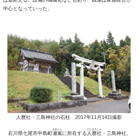
中心となっていった。
人麿社・三島神社の石柱 2017年11月14日撮影
せあらし
ひとまろしゃ
石川県七尾市中島町
瀬嵐
に所在する
人麿社
・三島神社。