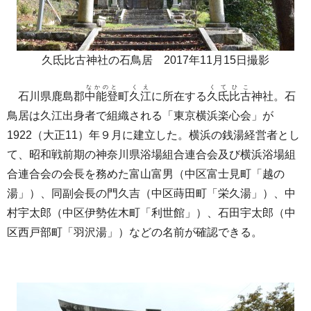
久氐比古神社の石鳥居 2017年11月15日撮影
なかのと
くえ
くてひこ
石川県鹿島郡
中能登
町
久江
に所在する
久氐比古
神社。石
鳥居は久江出身者で組織される「東京横浜楽心会」が
1922（大正11）年９月に建立した。横浜の銭湯経営者とし
て、昭和戦前期の神奈川県浴場組合連合会及び横浜浴場組
合連合会の会長を務めた富山富男（中区富士見町「越の
湯」）、同副会長の門久吉（中区蒔田町「栄久湯」）、中
村宇太郎（中区伊勢佐木町「利世館」）、石田宇太郎（中
区西戸部町「羽沢湯」）などの名前が確認できる。