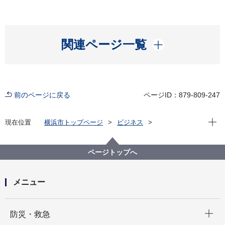
開く
関連ページ一覧
前のページに戻る
ページID：879-809-247
現在位
現在位置
横浜市トップページ
ビジネス
中小企業支援
融資・資金調達
横浜市中小企業融資制度
経営支援資金
ページトップへ
メニュー
開く
防災・救急