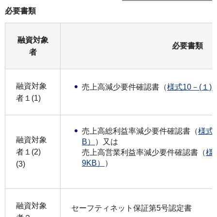
必要書類
融資対象
必要書類
者
融資対象
売上高減少要件確認書（
様式10－(１)
者１(1)
売上高総利益率減少要件確認書（
様式1
融資対象
B）
）又は
者１(2)
売上高営業利益率減少要件確認書（
様
9KB）
）
(3)
融資対象
セーフティネット保証第5号認定書