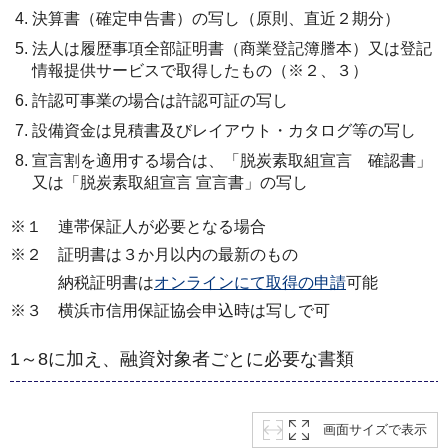
決算書（確定申告書）の写し（原則、直近２期分）
法人は履歴事項全部証明書（商業登記簿謄本）又は登記
情報提供サービスで取得したもの（※２、３）
許認可事業の場合は許認可証の写し
設備資金は見積書及びレイアウト・カタログ等の写し
宣言割を適用する場合は、「脱炭素取組宣言 確認書」
又は「脱炭素取組宣言 宣言書」の写し
※１ 連帯保証人が必要となる場合
※２ 証明書は３か月以内の最新のもの
納税証明書は
オンラインにて取得の申請
可能
※３ 横浜市信用保証協会申込時は写しで可
1～8に加え、融資対象者ごとに必要な書類
画面サイズで表示