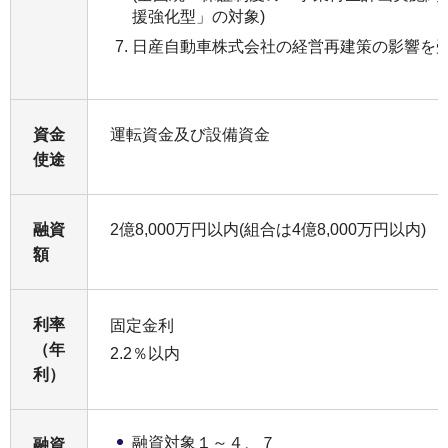
援強化型」の対象)
日産自動車株式会社の経営再建策の影響を
資金
運転資金及び設備資金
使途
融資
2億8,000万円以内(組合は4億8,000万円以内)
額
利率
固定金利
（年
2.2％以内
利）
融資対象１～４、７
融資