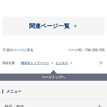
開く
関連ページ一覧
前のページに戻る
ページID：736-325-765
現在位
現在位置
横浜市トップページ
ビジネス
分野別メニュー
建築・都市計画
公共建築物
公共建築写真集
公共建築写真集
令和元年度 完成写真
ページトップへ
寿町スカイハイツ、横浜市寿町健康福祉交流センター
（建替新築）
メニュー
開く
防災・救急