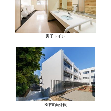
男子トイレ
B棟東面外観