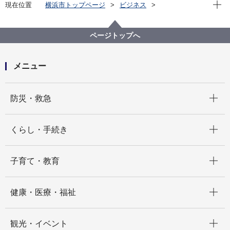
現在位
現在位置
横浜市トップページ
ビジネス
分野別メニュー
建築・都市計画
公共建築物
公共建築写真集
公共建築写真集
平成29年度 完成施設
ページトップへ
秋葉小学校（増築棟）
メニュー
開く
防災・救急
開く
くらし・手続き
開く
子育て・教育
開く
健康・医療・福祉
開く
観光・イベント