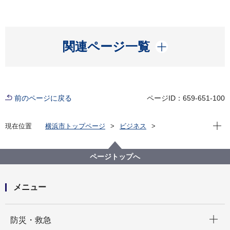
開く
関連ページ一覧
前のページに戻る
ページID：659-651-100
現在位
現在位置
横浜市トップページ
ビジネス
分野別メニュー
建築・都市計画
公共建築物
公共建築写真集
公共建築写真集
平成28年度 完成施設
ページトップへ
メニュー
開く
防災・救急