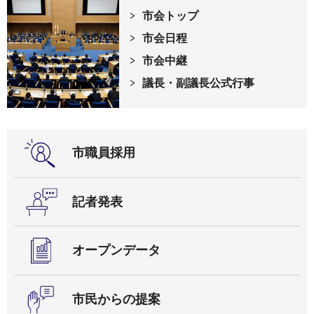
市会トップ
市会日程
市会中継
議長・副議長公式行事
市職員採用
記者発表
オープンデータ
市民からの提案