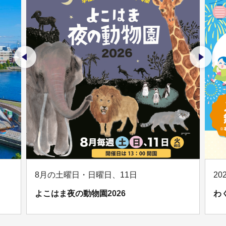
前のスライドを表示
次のス
8月の土曜日・日曜日、11日
20
よこはま夜の動物園2026
わ