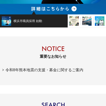
横浜市職員採用 始動
STYLE100
横浜市中期計
重要なお知らせ
令和8年熊本地震の支援・募金に関するご案内